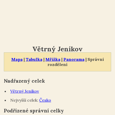
Větrný Jeníkov
Mapa
|
Tabulka
|
Mřížka
|
Panorama
| Správní
rozdělení
Nadřazený celek
Větrný Jeníkov
Nejvyšší celek:
Česko
Podřízené správní celky