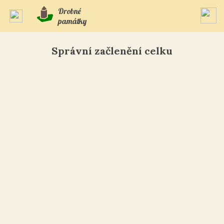
Drobné
památky
Správní začlenění celku