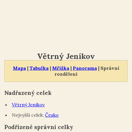
Větrný Jeníkov
Mapa
|
Tabulka
|
Mřížka
|
Panorama
| Správní
rozdělení
Nadřazený celek
Větrný Jeníkov
Nejvyšší celek:
Česko
Podřízené správní celky