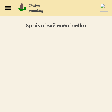
Drobné
památky
Správní začlenění celku