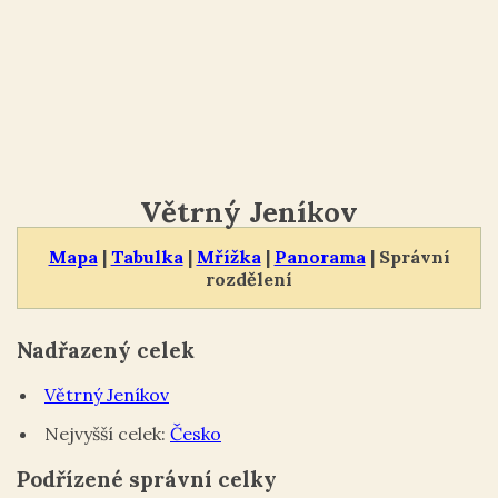
Větrný Jeníkov
Mapa
|
Tabulka
|
Mřížka
|
Panorama
| Správní
rozdělení
Nadřazený celek
Větrný Jeníkov
Nejvyšší celek:
Česko
Podřízené správní celky