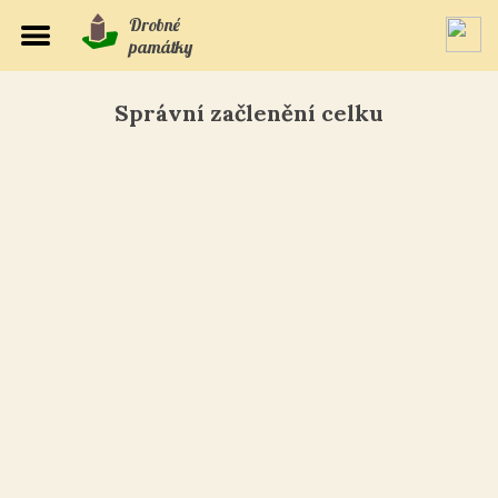
Drobné
památky
Správní začlenění celku