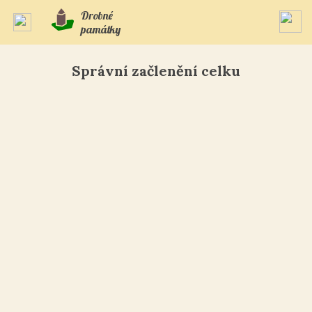
Drobné
památky
Správní začlenění celku