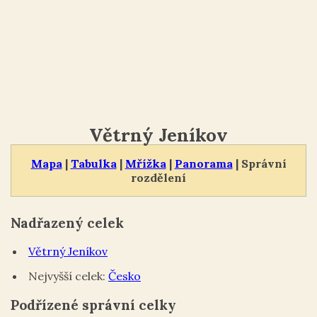
Větrný Jeníkov
Mapa
|
Tabulka
|
Mřížka
|
Panorama
| Správní
rozdělení
Nadřazený celek
Větrný Jeníkov
Nejvyšší celek:
Česko
Podřízené správní celky