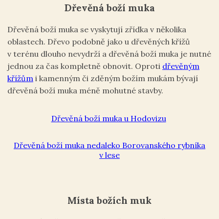
Dřevěná boží muka
Dřevěná boží muka se vyskytují zřídka v několika
oblastech. Dřevo podobně jako u dřevěných křížů
v terénu dlouho nevydrží a dřevěná boží muka je nutné
jednou za čas kompletně obnovit. Oproti
dřevěným
křížům
i kamenným či zděným božím mukám bývají
dřevěná boží muka méně mohutné stavby.
Dřevěná boží muka u Hodovizu
Dřevěná boží muka nedaleko Borovanského rybníka
v lese
Místa božích muk