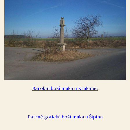
Barokní boží muka u Krukanic
Patrně gotická boží muka u Šipína