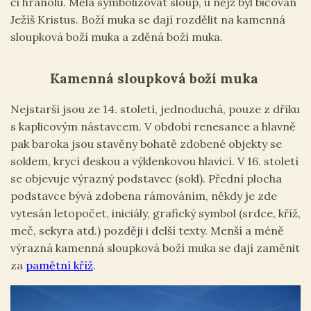
či hranolu. Měla symbolizovat sloup, u nějž byl bičován
Ježíš Kristus. Boží muka se dají rozdělit na kamenná
sloupková boží muka a zděná boží muka.
Kamenná sloupková boží muka
Nejstarší jsou ze 14. století, jednoduchá, pouze z dříku
s kaplicovým nástavcem. V období renesance a hlavně
pak baroka jsou stavěny bohatě zdobené objekty se
soklem, krycí deskou a výklenkovou hlavicí. V 16. století
se objevuje výrazný podstavec (sokl). Přední plocha
podstavce bývá zdobena rámováním, někdy je zde
vytesán letopočet, iniciály, grafický symbol (srdce, kříž,
meč, sekyra atd.) později i delší texty. Menší a méně
výrazná kamenná sloupková boží muka se dají zaměnit
za
pamětní kříž
.