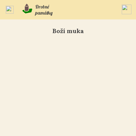
Drobné
památky
Boží muka