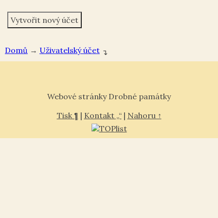
Domů
→
Uživatelský účet
↴
Webové stránky Drobné památky
Tisk ¶
|
Kontakt „“
|
Nahoru ↑