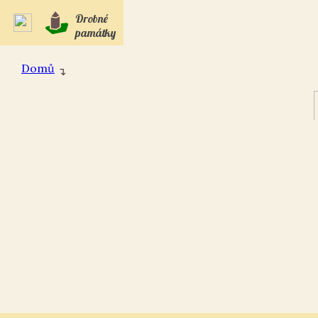
Drobné
památky
Domů
↴