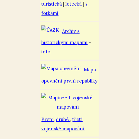
turistická
|
letecká
|
s
fotkami
Archiv s
historickými mapami
-
info
Mapa
opevnění první republiky
První
,
druhé
,
třetí
vojenské mapování
.