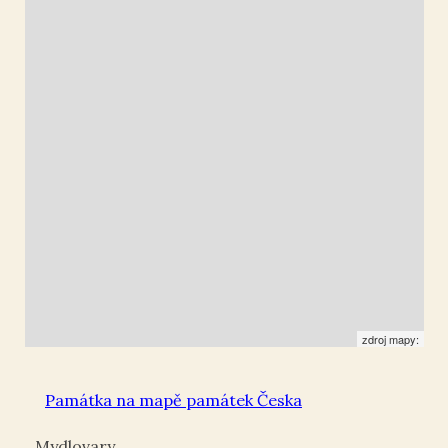
49.847779
,
13.040686
Zvonička
zdroj mapy:
Památka na mapě památek Česka
Mydlovary