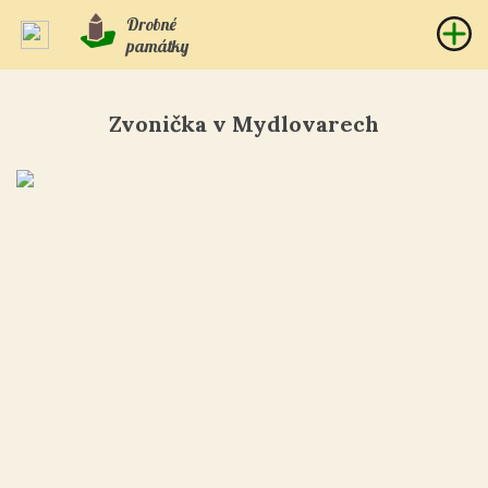
Drobné
památky
Zvonička v Mydlovarech