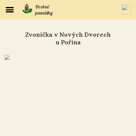
Drobné
památky
Zvonička v Nových Dvorech
u Pořína