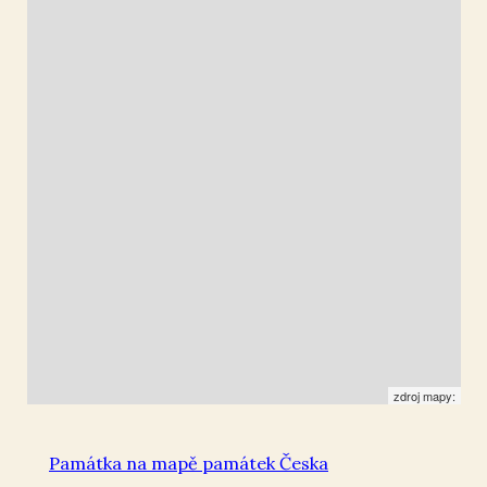
Nové Dvory u Pořína
49.397452
,
14.885173
Zvonička
zdroj mapy:
Památka na mapě památek Česka