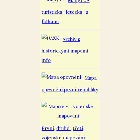
Mapy.cz -
turistická
|
letecká
|
s
fotkami
Archiv s
historickými mapami
-
info
Mapa
opevnění první republiky
První
,
druhé
,
třetí
vojenské mapování
.